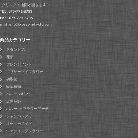
（クリックで地図が開きます）
TEL : 075-771-8733
FAX : 075-771-8735
mail : info@blossom-kyoto.com
商品カテゴリー
スタンド花
花束
アレンジメント
プリザーブドフラワー
胡蝶蘭
観葉植物
バルーンギフト
店内装飾
バルーン・フラワーアーチ
シャンパンタワー
オーダーメイド
ウェディングフラワー