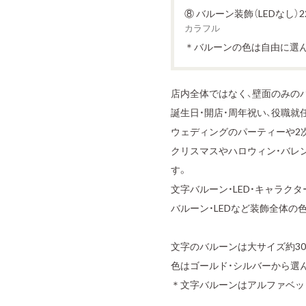
⑧ バルーン装飾（LEDなし）22
カラフル
＊バルーンの色は自由に選
店内全体ではなく、壁面のみの
誕生日・開店・周年祝い、役職就
ウェディングのパーティーや2
クリスマスやハロウィン・バレ
す。
文字バルーン・LED・キャラク
バルーン・LEDなど装飾全体の
文字のバルーンは大サイズ約30
色はゴールド・シルバーから選
＊文字バルーンはアルファベッ