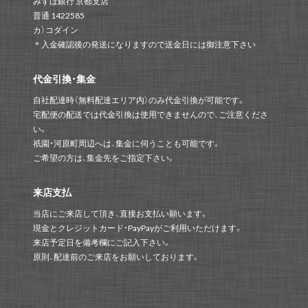
みずほ銀行 京都支店
普通 1422585
カ）コダイン
＊入金確認後の発送になりますので送金日には御注意下さい
代金引換・集金
自社配達時（無料配達エリア内）のみ代金引換が可能です。
宅配便の配送では代金引換は使用できませんので、ご注意くださ
い。
祇園・河原町周辺へは、集金に伺うことも可能です。
ご希望の方は、集金先をご指定下さい。
来店支払
当店にご来店して頂き、直接お支払い願います。
現金とクレジットカード・PayPayがご利用いただけます。
来店予定日を備考欄にご記入下さい。
原則、配達前のご来店をお願いしております。