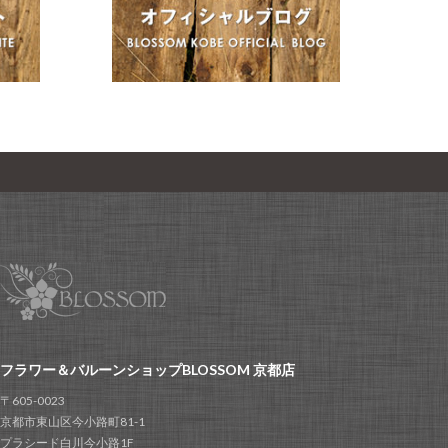
フラワー＆バルーンショップBLOSSOM 京都店
〒605-0023
京都市東山区今小路町81-1
プラシード白川今小路1F