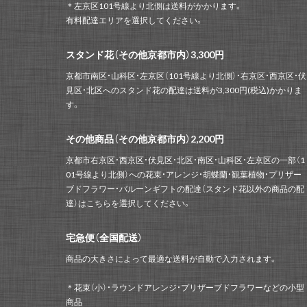
＊左京区101号線より北側は送料がかかります。
有料配達エリアを選択してください。
スタンド花（その他京都市内）3,300円
京都市南区・山科区・左京区（101号線より北側）・右京区・西京区・伏
見区・北区へのスタンド花の配達は送料が3,300円(税込)かかりま
す。
その他商品（その他京都市内）2,200円
京都市右京区・西京区・伏見区・北区・南区・山科区・左京区の一部（1
01号線より北側）への花束・アレンジ・胡蝶蘭・観葉植物・プリザー
ブドフラワー・バルーンギフトの配達（スタンド花以外の商品の配
達）はこちらを選択してください。
宅急便（全国配送）
商品の大きさによって最適な送料が自動で入力されます。
＊花束（小）・ラウンドアレンジ・プリザーブドフラワーなどの小型
商品