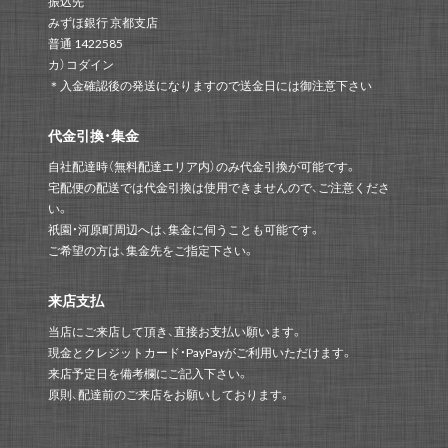
振込先
みずほ銀行 京都支店
普通 1422585
カ）コダイン
＊入金確認後の発送になりますので送金日には御注意下さい
代金引換・集金
自社配達時（無料配達エリア内）のみ代金引換が可能です。
宅配便の配送では代金引換は使用できませんので、ご注意くださ
い。
祇園・河原町周辺へは、集金に伺うことも可能です。
ご希望の方は、集金先をご指定下さい。
来店支払
当店にご来店して頂き、直接お支払い願います。
現金とクレジットカード・PayPayがご利用いただけます。
来店予定日を備考欄にご記入下さい。
原則、配達前のご来店をお願いしております。