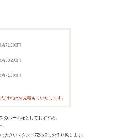
ド
格71,500円
ド
格68,200円
ド
格71,500円
ド
ただければお見積もりいたします。
スのホール花としておすすめ。
す。
基の大きいスタンド花の様にお作り致します。