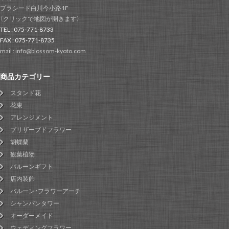
プラシード白川今小路1F
（クリックで地図が開きます）
TEL : 075-771-8733
FAX : 075-771-8735
mail : info@blossom-kyoto.com
商品カテゴリー
スタンド花
花束
アレンジメント
プリザーブドフラワー
胡蝶蘭
観葉植物
バルーンギフト
店内装飾
バルーン・フラワーアーチ
シャンパンタワー
オーダーメイド
ウェディングフラワー