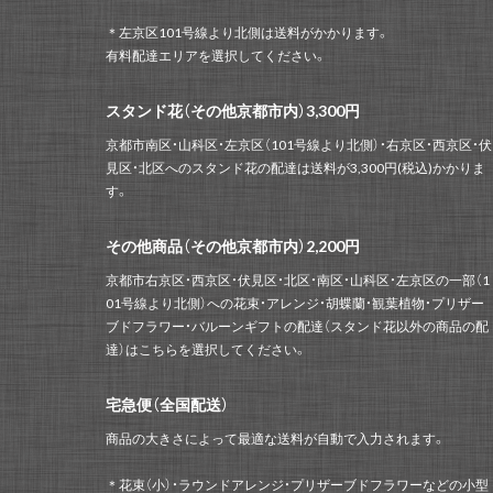
＊左京区101号線より北側は送料がかかります。
有料配達エリアを選択してください。
スタンド花（その他京都市内）3,300円
京都市南区・山科区・左京区（101号線より北側）・右京区・西京区・伏
見区・北区へのスタンド花の配達は送料が3,300円(税込)かかりま
す。
その他商品（その他京都市内）2,200円
京都市右京区・西京区・伏見区・北区・南区・山科区・左京区の一部（1
01号線より北側）への花束・アレンジ・胡蝶蘭・観葉植物・プリザー
ブドフラワー・バルーンギフトの配達（スタンド花以外の商品の配
達）はこちらを選択してください。
宅急便（全国配送）
商品の大きさによって最適な送料が自動で入力されます。
＊花束（小）・ラウンドアレンジ・プリザーブドフラワーなどの小型