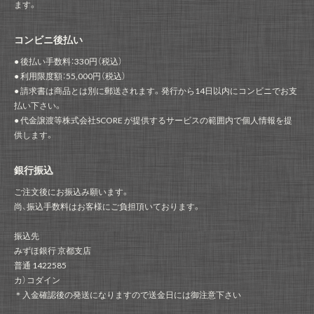
ます。
コンビニ後払い
● 後払い手数料：330円（税込）
● 利用限度額：55,000円（税込）
● 請求書は商品とは別に郵送されます。発行から14日以内にコンビニでお支
払い下さい。
● 代金譲渡等株式会社SCORE が提供するサービスの範囲内で個人情報を提
供します。
銀行振込
ご注文後にお振込み願います。
尚、振込手数料はお客様にご負担頂いております。
振込先
みずほ銀行 京都支店
普通 1422585
カ）コダイン
＊入金確認後の発送になりますので送金日には御注意下さい