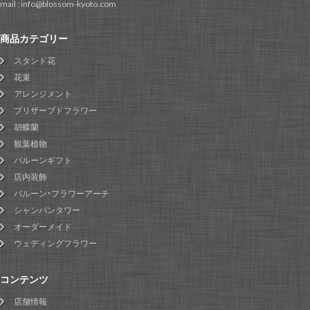
mail : info@blossom-kyoto.com
商品カテゴリー
スタンド花
花束
アレンジメント
プリザーブドフラワー
胡蝶蘭
観葉植物
バルーンギフト
店内装飾
バルーン・フラワーアーチ
シャンパンタワー
オーダーメイド
ウェディングフラワー
コンテンツ
店舗情報