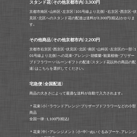
スタンド花（その他京都市内）3,300円
京都市南区・山科区・左京区（101号線より北側）・右京区・西京区・伏
見区・北区へのスタンド花の配達は送料が3,300円(税込)かかりま
す。
その他商品（その他京都市内）2,200円
京都市右京区・西京区・伏見区・北区・南区・山科区・左京区の一部（1
01号線より北側）への花束・アレンジ・胡蝶蘭・観葉植物・プリザー
ブドフラワー・バルーンギフトの配達（スタンド花以外の商品の配
達）はこちらを選択してください。
宅急便（全国配送）
商品の大きさによって最適な送料が自動で入力されます。
＊花束（小）・ラウンドアレンジ・プリザーブドフラワーなどの小型
商品
全国一律 : 1,100円(税込)
＊花束（中）・アレンジメント（小・中）・ぬいぐるみブーケ、アレンジ