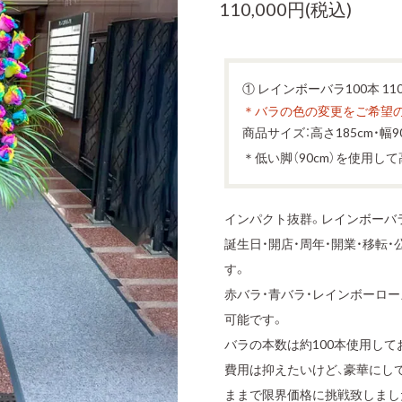
110,000円(税込)
① レインボーバラ100本 110
＊バラの色の変更をご希望
商品サイズ：高さ185cm・幅9
＊低い脚（90cm）を使用し
インパクト抜群。レインボーバ
誕生日・開店・周年・開業・移転
す。
赤バラ・青バラ・レインボーロ
可能です。
バラの本数は約100本使用して
費用は抑えたいけど、豪華にし
ままで限界価格に挑戦致しまし