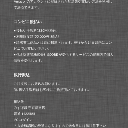
Amazonのアカウントに登録された配送先や支払い方法を利用し
て決済できます。
コンビニ後払い
● 後払い手数料：330円（税込）
● 利用限度額：55,000円（税込）
● 請求書は商品とは別に郵送されます。発行から14日以内にコン
ビニでお支払い下さい。
● 代金譲渡等株式会社SCORE が提供するサービスの範囲内で個人
情報を提供します。
銀行振込
ご注文後にお振込み願います。
尚、振込手数料はお客様にご負担頂いております。
振込先
みずほ銀行 京都支店
普通 1422585
カ）コダイン
＊入金確認後の発送になりますので送金日には御注意下さい