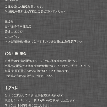
ご注文後にお振込み願います。
尚、振込手数料はお客様にご負担頂いております。
振込先
みずほ銀行 京都支店
普通 1422585
カ）コダイン
＊入金確認後の発送になりますので送金日には御注意下さい
代金引換・集金
自社配達時（無料配達エリア内）のみ代金引換が可能です。
宅配便の配送では代金引換は使用できませんので、ご注意ください。
祇園・河原町周辺へは、集金に伺うことも可能です。
ご希望の方は、集金先をご指定下さい。
来店支払
当店にご来店して頂き、直接お支払い願います。
現金とクレジットカード・PayPayがご利用いただけます。
来店予定日を備考欄にご記入下さい。