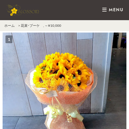
MENU
ホーム
>
花束・ブーケ
,
～¥10,000
1